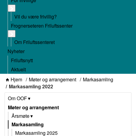
For frivillige
Vil du være frivillig?
Frognerseteren Friluftssenter
Om Friluftssenteret
Nyheter
Friluftsnytt
Aktuelt
Hjem
Møter og arrangement
Markasamling
Markasamling 2022
Om OOF
Møter og arrangement
Årsmøte
Markasamling
Markasamling 2025