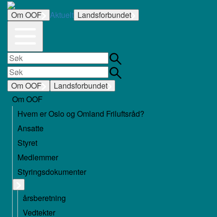
Om OOF
Aktuelt
Landsforbundet
Om OOF
Landsforbundet
Om OOF
Hvem er Oslo og Omland Friluftsråd?
Ansatte
Styret
Medlemmer
Styringsdokumenter
årsberetning
Vedtekter