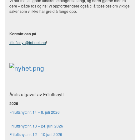
Vi har mottatt gode tilbakemeldinger så langt, og hører gjerne mer fra
dere – både ros og ris! Vi oppfordrer dere også til å tipse oss om viktige
saker som vi ikke har greid å fange opp.
Kontakt oss på
friluftsnytt@fnf-nett.no
!
Årets utgaver av Friluftsnytt
2026
Friluftsnytt nr. 14 – 8. juli 2026
Friluftsnytt nr. 13 – 24. juni 2026
Friluftsnytt nr. 12 – 10.juni 2026