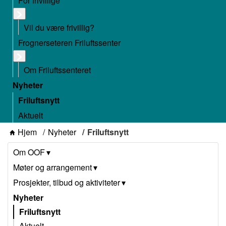
For frivillige
Vil du være frivillig?
Frognerseteren Friluftssenter
Om Friluftssenteret
Nyheter
Friluftsnytt
Aktuelt
Hjem
Nyheter
Friluftsnytt
Om OOF
Møter og arrangement
Prosjekter, tilbud og aktiviteter
Nyheter
Friluftsnytt
Aktuelt