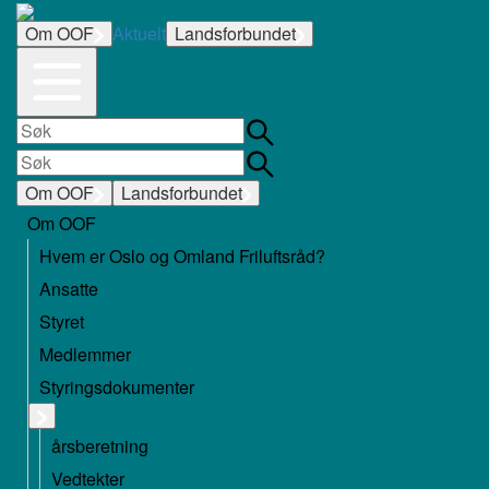
Om OOF
Aktuelt
Landsforbundet
Om OOF
Landsforbundet
Om OOF
Hvem er Oslo og Omland Friluftsråd?
Ansatte
Styret
Medlemmer
Styringsdokumenter
årsberetning
Vedtekter