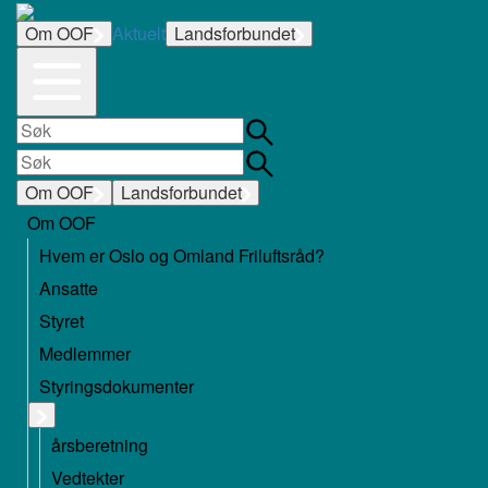
Om OOF
Aktuelt
Landsforbundet
Om OOF
Landsforbundet
Om OOF
Hvem er Oslo og Omland Friluftsråd?
Ansatte
Styret
Medlemmer
Styringsdokumenter
årsberetning
Vedtekter