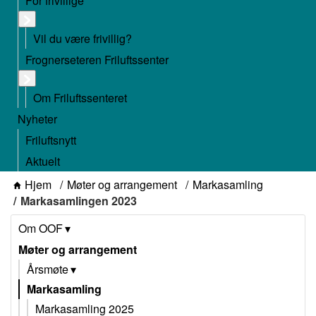
For frivillige
Vil du være frivillig?
Frognerseteren Friluftssenter
Om Friluftssenteret
Nyheter
Friluftsnytt
Aktuelt
Hjem
Møter og arrangement
Markasamling
Markasamlingen 2023
Om OOF
Møter og arrangement
Årsmøte
Markasamling
Markasamling 2025