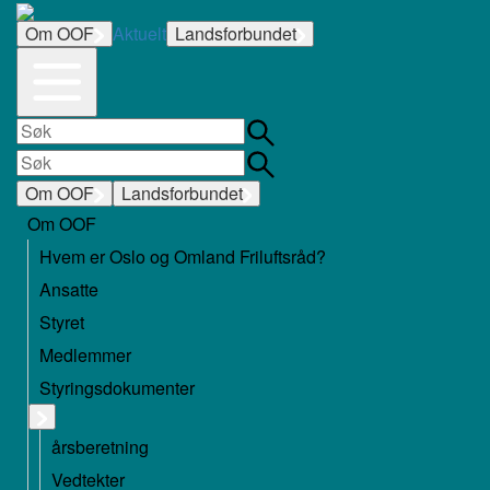
Om OOF
Aktuelt
Landsforbundet
Om OOF
Landsforbundet
Om OOF
Hvem er Oslo og Omland Friluftsråd?
Ansatte
Styret
Medlemmer
Styringsdokumenter
årsberetning
Vedtekter