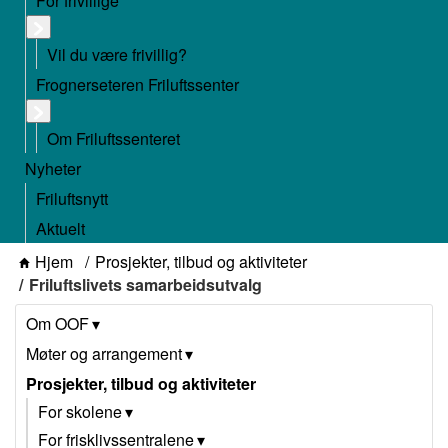
For frivillige
Vil du være frivillig?
Frognerseteren Friluftssenter
Om Friluftssenteret
Nyheter
Friluftsnytt
Aktuelt
Hjem
Prosjekter, tilbud og aktiviteter
Friluftslivets samarbeidsutvalg
Om OOF
Møter og arrangement
Prosjekter, tilbud og aktiviteter
For skolene
For frisklivssentralene