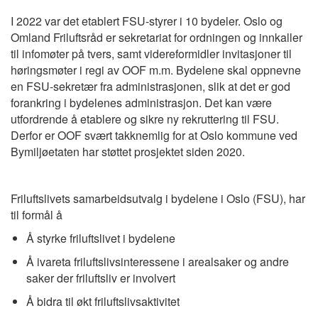
I 2022 var det etablert FSU-styrer i 10 bydeler.
Oslo og
Omland Friluftsråd er sekretariat for ordningen og innkaller
til infomøter på tvers, samt videreformidler invitasjoner til
høringsmøter i regi av
OOF
m.m.
Bydelene skal oppnevne
en FSU-sekretær fra administrasjonen, slik at det er god
forankring i bydelenes administrasjon.
Det kan være
utfordrende å etablere og sikre ny rekruttering til FSU.
Derfor er
OOF
svært takknemlig for at Oslo kommune ved
Bymiljøetaten har støttet prosjektet siden 2020.
Friluftslivets samarbeidsutvalg
i bydelene i Oslo (FSU), har
til formål å
Å styrke friluftslivet i bydelene
Å ivareta
friluftslivsinteressene
i arealsaker og andre
saker der friluftsliv er involvert
Å bidra til økt friluftslivsaktivitet