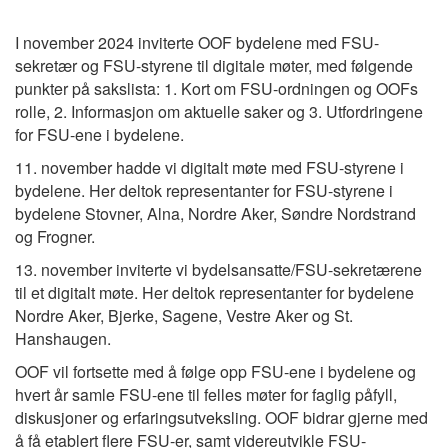
I november 2024 inviterte
OOF
bydelene med FSU-
sekretær og FSU-styrene til digitale møter, med følgende
punkter på sakslista:
1. Kort om FSU-ordningen og
OOFs
rolle, 2. Informasjon om aktuelle saker
og
3. Utfordringene
for FSU-ene i bydelene.
11. november hadde vi digitalt møte med FSU-styrene i
bydelene. Her deltok representanter for FSU-styrene i
bydelene Stovner, Alna, Nordre Aker, Søndre Nordstrand
og Frogner.
13. november inviterte vi bydelsansatte/FSU-sekretærene
til et digitalt møte. Her deltok representanter for bydelene
Nordre Aker, Bjerke, Sagene, Vestre Aker og St.
Hanshaugen.
OOF
vil fortsette med å følge opp FSU-ene i bydelene og
hvert år samle FSU-ene til felles møter for faglig påfyll,
diskusjoner og erfaringsutveksling.
OOF
bidrar gjerne med
å få etablert flere FSU-er, samt videreutvikle FSU-