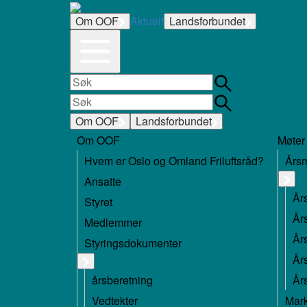
Om OOF
Aktuelt
Landsforbundet
Om OOF
Landsforbundet
Om OOF
Møter
Hvem er Oslo og Omland Friluftsråd?
Års
Ansatte
År
Styret
År
Medlemmer
År
Styringsdokumenter
År
årsberetning
År
Vedtekter
Mar