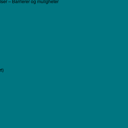
lser – Barrierer og muligheter
t)