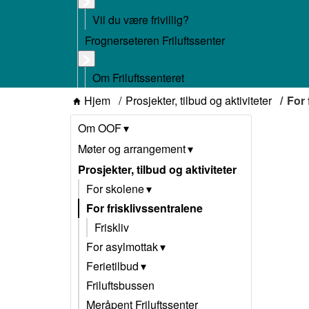
Vil du være frivillig?
Frognerseteren Friluftssenter
Om Friluftssenteret
Hjem
Prosjekter, tilbud og aktiviteter
For 
Om OOF
Møter og arrangement
Prosjekter, tilbud og aktiviteter
For skolene
For frisklivssentralene
Friskliv
For asylmottak
Ferietilbud
Friluftsbussen
Meråpent Friluftssenter