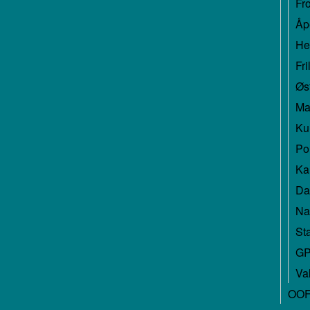
Fr
Åp
He
Fr
Øs
Ma
Ku
Pol
Kar
Da
Na
Sta
GP
Va
OOF 