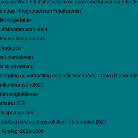
okostseminar: Friluftsliv for barn og unge med funksjonsnedsette
en dag - Frognerseteren Friluftssenter
le Norge båler
iluftskonferansen 2024
tmarka Nasjonalpark
rkadagen
rs i markaloven
itisk påvirkning
tlegging og verdsetting av friluftslivsområder i Oslo (Gjennomfør
mkonferansen 2020
turmangfoldloven
rtkurs i GIS
S-sporing i GIS
lgdebatt med stortingspolitikere på årsmøtet 2021
Strategi 2026-2030