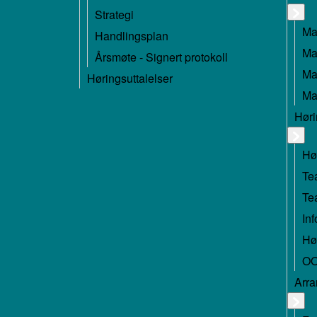
Strategi
Ma
Handlingsplan
Ma
Årsmøte - Signert protokoll
Ma
Høringsuttalelser
Ma
Høri
Hø
Te
Te
Inf
Hø
OO
Arr