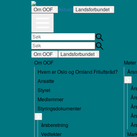
Om OOF
Aktuelt
Landsforbundet
Om OOF
Landsforbundet
Om OOF
Møter
Hvem er Oslo og Omland Friluftsråd?
Års
Ansatte
År
Styret
År
Medlemmer
År
Styringsdokumenter
År
årsberetning
År
Vedtekter
Mar