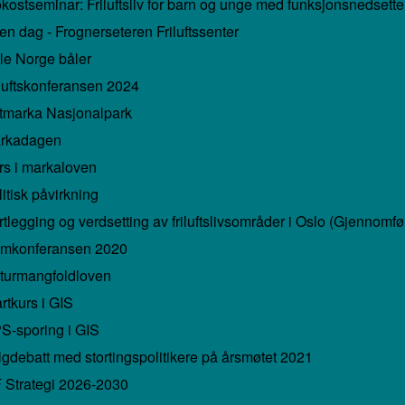
okostseminar: Friluftsliv for barn og unge med funksjonsnedsette
en dag - Frognerseteren Friluftssenter
le Norge båler
iluftskonferansen 2024
tmarka Nasjonalpark
rkadagen
rs i markaloven
itisk påvirkning
tlegging og verdsetting av friluftslivsområder i Oslo (Gjennomfør
mkonferansen 2020
turmangfoldloven
rtkurs i GIS
S-sporing i GIS
lgdebatt med stortingspolitikere på årsmøtet 2021
Strategi 2026-2030