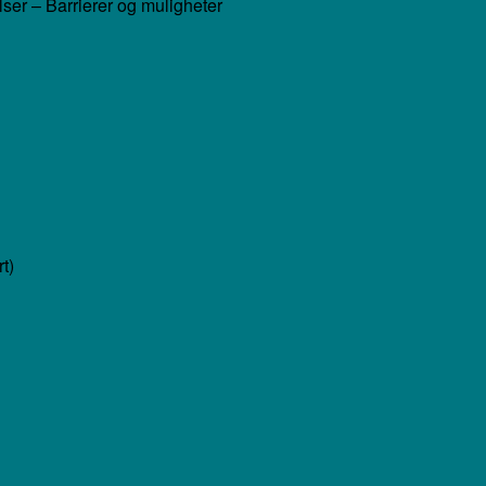
lser – Barrierer og muligheter
t)