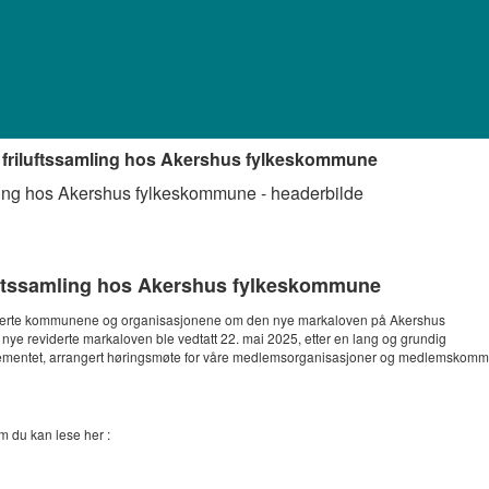
 friluftssamling hos Akershus fylkeskommune
uftssamling hos Akershus fylkeskommune
formerte kommunene og organisasjonene om den nye markaloven på Akershus
 nye reviderte markaloven ble vedtatt 22. mai 2025, etter en lang og grundig
tementet, arrangert høringsmøte for våre medlemsorganisasjoner og medlemskom
m du kan lese her :