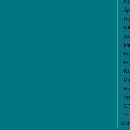
Fr
Åp
He
Fr
Øs
Ma
Ku
Pol
Kar
Da
Na
Sta
GP
Va
OOF 