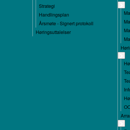
Strategi
Ma
Handlingsplan
Ma
Årsmøte - Signert protokoll
Ma
Høringsuttalelser
Ma
Høri
Hø
Te
Te
Inf
Hø
OO
Arr