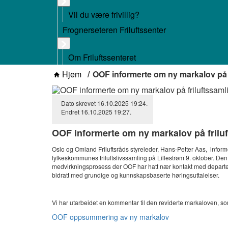
Vil du være frivillig?
Frognerseteren Friluftssenter
Om Friluftssenteret
Hjem
OOF informerte om ny markalov på
Dato skrevet
16.10.2025
19:24
.
Endret
16.10.2025
19:27
.
OOF informerte om ny markalov på fril
Oslo og Omland Friluftsråds styreleder, Hans-Petter Aas, in
fylkeskommunes friluftslivssamling på Lillestrøm 9. oktober. Den
medvirkningsprosess der OOF har hatt nær kontakt med depar
bidratt med grundige og kunnskapsbaserte høringsuttalelser.
Vi har utarbeidet en kommentar til den reviderte markaloven, so
OOF oppsummering av ny markalov